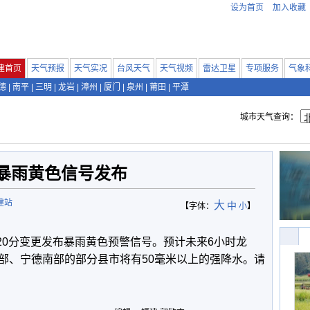
设为首页
加入收藏
建首页
天气预报
天气实况
台风天气
天气视频
雷达卫星
专项服务
气象
德
|
南平
|
三明
|
龙岩
|
漳州
|
厦门
|
泉州
|
莆田
|
平潭
城市天气查询：
暴雨黄色信号发布
建站
大
中
【字体：
小
】
时20分变更发布暴雨黄色预警信号。预计未来6小时龙
部、宁德南部的部分县市将有50毫米以上的强降水。请