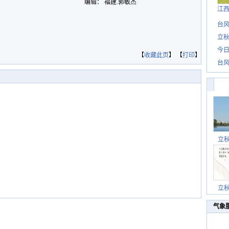
编辑： 福建.郭敏杰
江
台风
立秋
今日
【
收藏此页
】 【
打印
】
台风
立
立
气象