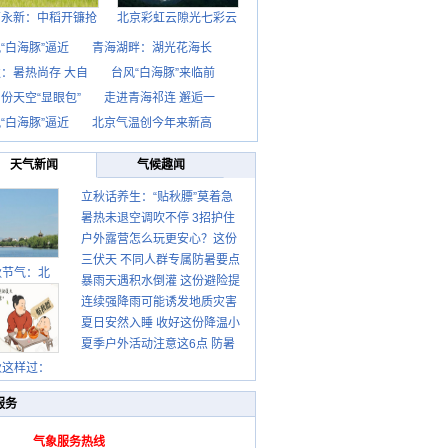
西永新：中稻开镰抢
北京彩虹云隙光七彩云
“白海豚”逼近
青海湖畔：湖光花海长
：暑热尚存 大自
台风“白海豚”来临前
份天空“显眼包”
走进青海祁连 邂逅一
“白海豚”逼近
北京气温创今年来新高
天气新闻
气候趣闻
立秋话养生：“贴秋膘”莫着急
暑热未退空调吹不停 3招护住
先清暑再防燥
户外露营怎么玩更安心？这份
肩颈不酸痛
三伏天 不同人群专属防暑要点
攻略请收好
秋节气：北
暴雨天遇积水倒灌 这份避险提
请收好
连续强降雨可能诱发地质灾害
示请收好
夏日安然入睡 收好这份降温小
这些前兆要知道
夏季户外活动注意这6点 防暑
贴士
健身两不误
秋这样过：
服务
气象服务热线