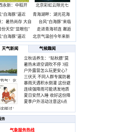
西永新：中稻开
北京彩虹云隙光七
镰抢
彩云
风“白海豚”逼近
青海湖畔：湖光花海
秋：暑热尚存 大自
台风“白海豚”来临
日份天空“显眼包”
走进青海祁连 邂逅
风“白海豚”逼近
北京气温创今年来新
天气新闻
气候趣闻
立秋话养生：“贴秋膘”莫
暑热未退空调吹不停 3招
着急 先清暑再防燥
户外露营怎么玩更安心？
护住肩颈不酸痛
三伏天 不同人群专属防暑
这份攻略请收好
节气：北
暴雨天遇积水倒灌 这份避
要点请收好
连续强降雨可能诱发地质
险提示请收好
夏日安然入睡 收好这份降
灾害 这些前兆要知道
夏季户外活动注意这6点
温小贴士
防暑健身两不误
这样过：
服务
气象服务热线