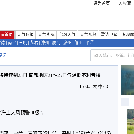
设为首页
加入收藏
福建首页
天气预报
天气实况
台风天气
天气视频
雷达卫星
专项
宁德
|
南平
|
三明
|
龙岩
|
漳州
|
厦门
|
泉州
|
莆田
|
平潭
要闻
持续到23日 南部地区21～25日气温低不利春播
站
大
中
【字体：
小
】
海上大风预警Ⅲ级”。
，南平、宁德、三明西部北部、福州大部和龙岩（连城）