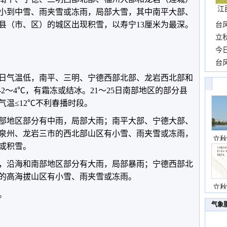
江
了小到中雪、雨夹雪或冻雨，局部大雪，其中南平大部、
个县（市、区）的城区出现积雪，以寿宁13厘米为最深。
台
长
立
前
今
一
台
高
日气温低，南平、三明、宁德西部北部、龙岩西北部和
2～4℃，有霜冻或结冰。21～25日南部地区的部分县
气温≤12℃不利春播时段。
部地区部分有中雨，局部大雨；南平大部、宁德大部、
泉州、龙岩三市的西北部山区有小雪、雨夹雪或冻雨，
立秋
或积雪。
，沿海和南部地区部分有大雨，局部暴雨；宁德西部北
的高海拔山区有小雪、雨夹雪或冻雨。
立秋
。
气象