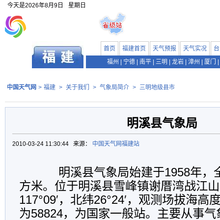
今天是
2026年8月9日
星期日
首页
福建首页
天气预报
天气实况
台
福州
|
宁德
|
南平
|
三明
|
龙岩
|
漳州
|
厦门
|
中国天气网
>
福建
>
关于我们
>
气象局简介
>
三明地级县市
明溪县气象局
2010-03-24 11:30:44 来源：
中国天气网福建站
明溪县气象局始建于1958年，全
方米。位于明溪县雪峰镇谢厝湾战江山
117°09′，北纬26°24′，观测场拔海高
为58824，为国家一般站。主要从事