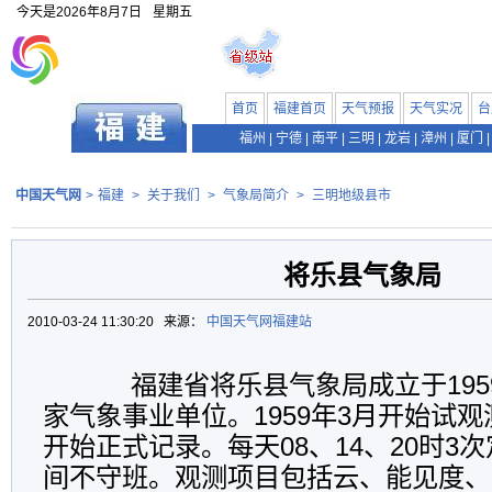
今天是
2026年8月7日
星期五
首页
福建首页
天气预报
天气实况
台
福州
|
宁德
|
南平
|
三明
|
龙岩
|
漳州
|
厦门
|
中国天气网
>
福建
>
关于我们
>
气象局简介
>
三明地级县市
将乐县气象局
2010-03-24 11:30:20 来源：
中国天气网福建站
福建省将乐县气象局成立于195
家气象事业单位。1959年3月开始试观测
开始正式记录。每天08、14、20时3
间不守班。观测项目包括云、能见度、