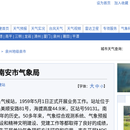
设为首页
加入收藏
建首页
天气预报
天气实况
台风天气
天气视频
雷达卫星
专项服务
气象
德
|
南平
|
三明
|
龙岩
|
漳州
|
厦门
|
泉州
|
莆田
|
平潭
城市天气查询：
>
泉州地级县市
南安市气象局
建站
大
中
【字体：
小
】
气候站，1959年5月1日正式开展业务工作。站址位于
，现溪美顺安路81号，海拔高度44.9米，区站号59131。南
多年的历史。50多年来，气象综合观测系统、气象预报
设和精神文明建设、党建工作等都取得了良好的成绩，