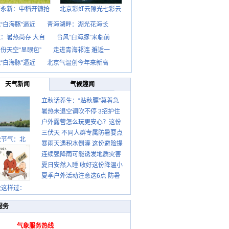
西永新：中稻开镰抢
北京彩虹云隙光七彩云
“白海豚”逼近
青海湖畔：湖光花海长
：暑热尚存 大自
台风“白海豚”来临前
份天空“显眼包”
走进青海祁连 邂逅一
“白海豚”逼近
北京气温创今年来新高
天气新闻
气候趣闻
立秋话养生：“贴秋膘”莫着急
暑热未退空调吹不停 3招护住
先清暑再防燥
户外露营怎么玩更安心？这份
肩颈不酸痛
三伏天 不同人群专属防暑要点
攻略请收好
秋节气：北
暴雨天遇积水倒灌 这份避险提
请收好
连续强降雨可能诱发地质灾害
示请收好
夏日安然入睡 收好这份降温小
这些前兆要知道
夏季户外活动注意这6点 防暑
贴士
健身两不误
秋这样过：
服务
气象服务热线