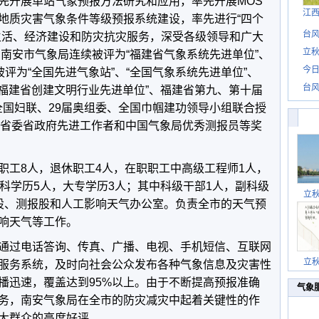
先开展单站气象预报方法研究和应用，率先开展MOS
江
地质灾害气象条件等级预报系统建设，率先进行“四个
台风
生活、经济建设和防灾抗灾服务，深受各级领导和广大
立秋
，南安市气象局连续被评为“福建省气象系统先进单位”、
今日
被评为“全国先进气象站”、“全国气象系统先进单位”、
台风
“福建省创建文明行业先进单位”、福建省第九、第十届
中华全国妇联、29届奥组委、全国巾帼建功领导小组联合授
获得省委省政府先进工作者和中国气象局优秀测报员等奖
工8人，退休职工4人，在职职工中高级工程师1人，
科学历5人，大专学历3人；其中科级干部1人，副科级
立
股、测报股和人工影响天气办公室。负责全市的天气预
响天气等工作。
过电话答询、传真、广播、电视、手机短信、互联网
立
服务系统，及时向社会公众发布各种气象信息及灾害性
播迅速，覆盖达到95%以上。由于不断提高预报准确
气象
务，南安气象局在全市的防灾减灾中起着关键性的作
大群众的高度好评。