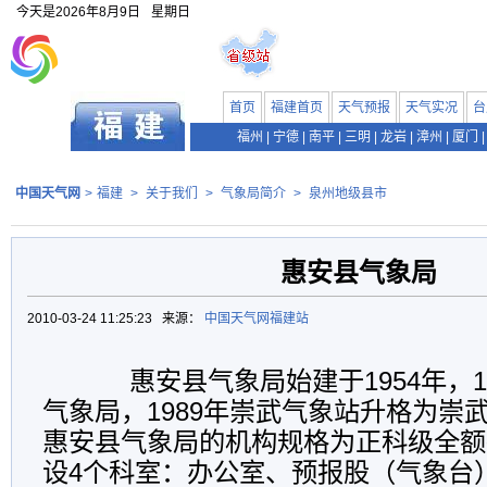
今天是
2026年8月9日
星期日
首页
福建首页
天气预报
天气实况
台
福州
|
宁德
|
南平
|
三明
|
龙岩
|
漳州
|
厦门
|
中国天气网
>
福建
>
关于我们
>
气象局简介
>
泉州地级县市
惠安县气象局
2010-03-24 11:25:23 来源：
中国天气网福建站
惠安县气象局始建于1954年，1
气象局，1989年崇武气象站升格为崇
惠安县气象局的机构规格为正科级全额
设4个科室：办公室、预报股（气象台