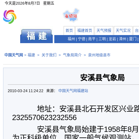
今天是
2026年8月7日
星期五
首页
福建首页
天气预报
天气实况
台
福州
|
宁德
|
南平
|
三明
|
龙岩
|
漳州
|
厦门
|
中国天气网
>
福建
>
关于我们
>
气象局简介
>
泉州地级县市
安溪县气象局
2010-03-24 11:24:22 来源：
中国天气网福建站
地址：安溪县北石开发区兴业路1
2325570623232556
安溪县气象局始建于1958年8月，
为正科级单位、国家一般气候观测站，