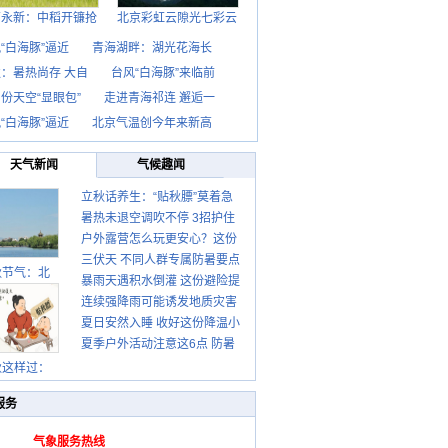
西永新：中稻开镰抢
北京彩虹云隙光七彩云
“白海豚”逼近
青海湖畔：湖光花海长
：暑热尚存 大自
台风“白海豚”来临前
份天空“显眼包”
走进青海祁连 邂逅一
“白海豚”逼近
北京气温创今年来新高
天气新闻
气候趣闻
立秋话养生：“贴秋膘”莫着急
暑热未退空调吹不停 3招护住
先清暑再防燥
户外露营怎么玩更安心？这份
肩颈不酸痛
三伏天 不同人群专属防暑要点
攻略请收好
秋节气：北
暴雨天遇积水倒灌 这份避险提
请收好
连续强降雨可能诱发地质灾害
示请收好
夏日安然入睡 收好这份降温小
这些前兆要知道
夏季户外活动注意这6点 防暑
贴士
健身两不误
秋这样过：
服务
气象服务热线