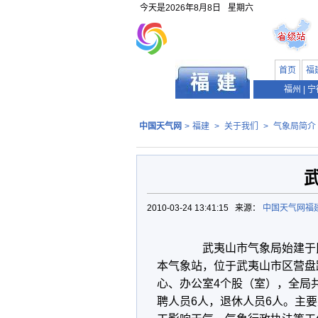
今天是
2026年8月8日
星期六
首页
福
福州
|
宁
中国天气网
>
福建
>
关于我们
>
气象局简介
2010-03-24 13:41:15 来源：
中国天气网福
武夷山市气象局始建于民国
本气象站，位于武夷山市区营盘
心、办公室4个股（室），全局共
聘人员6人，退休人员6人。主