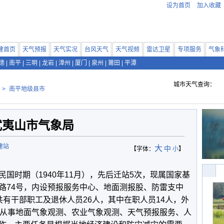
设为首页
加入收藏
建首页
天气预报
天气实况
台风天气
天气视频
雷达卫星
专项服务
气象
德
|
南平
|
三明
|
龙岩
|
漳州
|
厦门
|
泉州
|
莆田
|
平潭
城市天气查询：
>
南平地级县市
武夷山市气象局
建站
大
中
【字体：
小
】
时期（1940年11月），先后迁站5次，现属国家基
路74号，内设预报服务中心、地面测报股、防雷支中
有干部职工及退休人员26人，其中在职人员14人，外
要从事地面气象观测、农业气象观测、天气预报服务、人