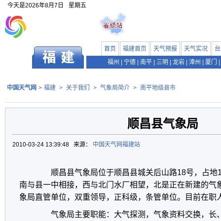
今天是
2026年8月7日
星期五
首页
福建首页
天气预报
天气实况
台
福州
|
宁德
|
南平
|
三明
|
龙岩
|
漳州
|
厦门
|
中国天气网
>
福建
>
关于我们
>
气象局简介
>
南平地级县市
顺昌县气象局
2010-03-24 13:39:48 来源：
中国天气网福建站
顺昌县气象局位于顺昌县城关后山路18号，占地1
南与县一中相接，西与北门水厂相望，北是正在新建的气
象局直管单位，双重领导，正科级，条管单位。目前在职
气象局主要职能：大气探测，气象资料交换，长、