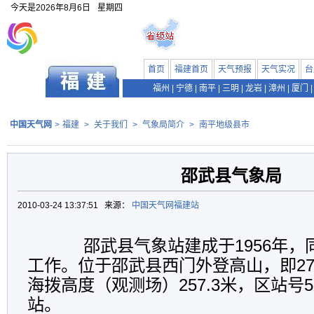
今天是
2026年8月6日
星期四
首页
福建首页
天气预报
天气实况
台
福州
|
宁德
|
南平
|
三明
|
龙岩
|
漳州
|
厦门
|
中国天气网
>
福建
>
关于我们
>
气象局简介
>
南平地级县市
邵武县气象局
2010-03-24 13:37:51 来源：
中国天气网福建站
邵武县气象站建成于1956年，同
工作。位于邵武县西门外登高山，即27°20′
海拨高度（观测场）257.3米，区站号5
站。