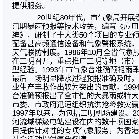
提供服务。
20
世纪
80
年代，市气象局开展
汛期暴雨预报等技术攻关，编写《应用
编》，研制了十大类
50
个项目的专业
配备甚高频通信设备和气象警报系统，
天气联防制度。
1986
年
10
月全省气象
在三明召开，重点推广三明等地（市）
型经验。
1993
年市气象台准确预报雨
最后一场明显降水过程预报准确及时，
业生产丰收作出较为突出的贡献。
199
台准确预报出了全市性的大暴雨或特大
市委、市政府迅速组织抗洪抢险救灾赢
1997
年以来，为包括三明机场建设、
2
河流域梯级电站建设在内的数十项国家
目提供针对性的专项气象服务，为香港