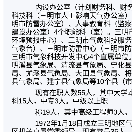
内设办公室（计划财务科、财
科技科（三明市人工影响天气办公室）
明市防雷办公室）、人事教育科（监察
建设办公室）
4
个职能科（室）。三明
环境预报中心）、
三明市气象科技服务
气象台）、三明市防雷中心（三明市防
三明市气象科技开发中心
4
个直属单位
明溪县气象局、清流县气象局、宁化县
局、尤溪县气象局、大田县气象局、将
县气象局、建宁县气象局等
10
个县（
现有在职人数
55
人，其中大学
科
15
人，中专
3
人。中级以上职
称
19
人，其中高级工程师
3
人。
1972
年
1
月
18
日
成立三明地区
区机关直属党委领导。现有党员
35
人