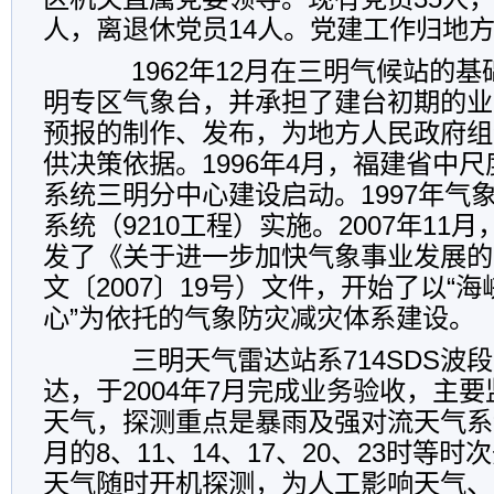
人，离退休党员
14
人。党建工作归地
1962
年
12
月在三明气候站的基
明专区气象台，并承担了建台初期的业
预报的制作、发布，为地方人民政府组
供决策依据。
1996
年
4
月，福建省中尺
系统三明分中心建设启动。
1997
年气
系统（
9210
工程）实施。
2007
年
11
月
发了《关于进一步加快气象事业发展的
文〔
2007
〕
19
号）文件，开始了以“海
心”为依托的气象防灾减灾体系建设。
三明天气雷达站系
714SDS
波段
达，于
2004
年
7
月完成业务验收，主要
天气，探测重点是暴雨及强对流天气系
月的
8
、
11
、
14
、
17
、
20
、
23
时等时次
天气随时开机探测，为人工影响天气、