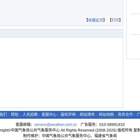
【
收藏此页
】 【
打印
】
我们
-
帮助
-
人员招聘
-
客服中心
-
版权声明
-
网站律师
-
网站地图
-
商务合作
-
客服邮箱：
service@weather.com.cn
广告服务：010-58991910
yright©中国气象局公共气象服务中心 All Rights Reserved (2008-2026) 版权所有 
制作维护：中国气象局公共气象服务中心、福建省气象局