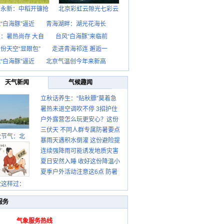
西永新：中稻开镰抢
北京彩虹云隙光七彩云
“白海豚”逼近
青海湖畔：湖光花海长
：暑热尚存 大自
台风“白海豚”来临前
份天空“显眼包”
走进青海祁连 邂逅一
“白海豚”逼近
北京气温创今年来新高
天气新闻
气候趣闻
立秋话养生：“贴秋膘”莫着急
暑热未退空调吹不停 3招护住
先清暑再防燥
户外露营怎么玩更安心？这份
肩颈不酸痛
三伏天 不同人群专属防暑要点
攻略请收好
秋节气：北
暴雨天遇积水倒灌 这份避险提
请收好
连续强降雨可能诱发地质灾害
示请收好
夏日安然入睡 收好这份降温小
这些前兆要知道
夏季户外活动注意这6点 防暑
贴士
健身两不误
秋这样过：
服务
气象服务热线