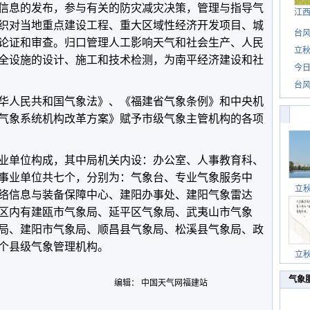
信息的发布，参与有关的防灾减灾决策，管理与指导气
江
织对当地重点建设工程、重大区域性经济开发项目、城
台风
论证和审查。归口管理人工影响天气和社会生产、人民
立秋
全设施的设计、施工和技术检测，为南平经济建设和社
今日
台风
人民共和国气象法》、《福建省气象条例》和中央机
气象系统机构改革方案》赋予市级气象主管机构的各项
单位构成，其中局机关内设：办公室、人事教育科、
事业单位共七个，分别为：气象台、专业气象服务中
立
络信息与装备保障中心、建阳办事处、建阳气象雷达
区内有建瓯市气象局、延平区气象局、武夷山市气象
局、建阳市气象局、顺昌县气象局、松溪县气象局、政
个县级气象管理机构。
立
气象
编辑： 中国天气网福建站