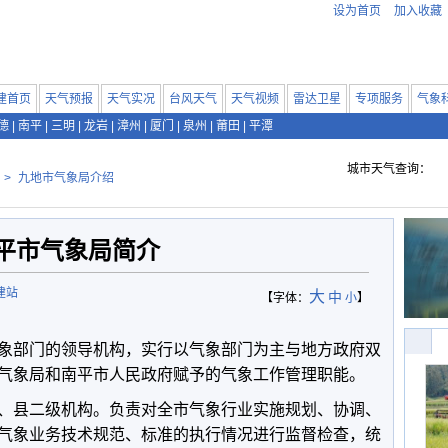
设为首页
加入收藏
建首页
天气预报
天气实况
台风天气
天气视频
雷达卫星
专项服务
气象
德
|
南平
|
三明
|
龙岩
|
漳州
|
厦门
|
泉州
|
莆田
|
平潭
城市天气查询：
>
九地市气象局介绍
平市气象局简介
建站
大
中
【字体：
小
】
部门的领导机构，实行以气象部门为主与地方政府双
气象局和南平市人民政府赋予的气象工作管理职能。
县二级机构。负责对全市气象行业实施规划、协调、
气象业务技术规范、标准的执行情况进行监督检查，统