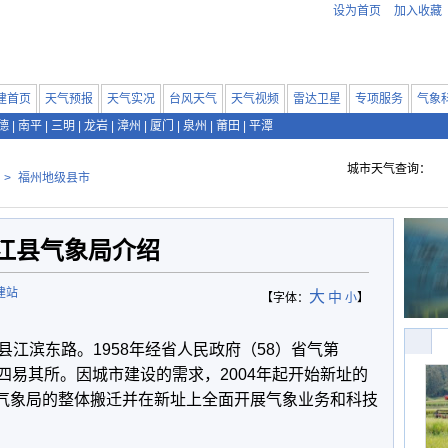
设为首页
加入收藏
建首页
天气预报
天气实况
台风天气
天气视频
雷达卫星
专项服务
气象
德
|
南平
|
三明
|
龙岩
|
漳州
|
厦门
|
泉州
|
莆田
|
平潭
城市天气查询：
>
福州地级县市
江县气象局介绍
建站
大
中
【字体：
小
】
滨东路。1958年经省人民政府（58）省气第
，四易其所。因城市建设的需求，2004年起开始新址的
了气象局的整体搬迁并在新址上全面开展气象业务和科技