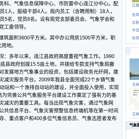
科、气象信息保障中心、市防雷中心连江分中心。配
江
员1人，股级干部4人。局内员工（含聘用制）18人，
台风
术员5名，党员8名。设有局党支部委员会、气象学会和
立秋
党工委领导。
今日
筑面积3600平方米。其中办公用房1500平方米，职
台风
化用地。
多年以来，连江县政府高度重视气象工作。1990
年底县政府划拨15.5亩土地，并拨给专款支持气象局搬
对发展地方气象事业的投资，包括建设政务光纤网，建
减灾服务平台。2009年我县全面完成22个乡镇气象
立
自动站和一个渔排自动站的建设，并全面投入使用，实现
动站为完善公共气象服务平台建设工作奠定了强有力的基
灾减灾的重要工具。每当出现气象灾害，通过气象网
公共信息平台、气象灾害预警信息终端机等在第一时间
立
导、重点客户和400多位气象信息员、气象志愿者发布
气象