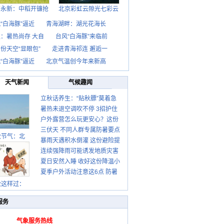
西永新：中稻开镰抢
北京彩虹云隙光七彩云
“白海豚”逼近
青海湖畔：湖光花海长
：暑热尚存 大自
台风“白海豚”来临前
份天空“显眼包”
走进青海祁连 邂逅一
“白海豚”逼近
北京气温创今年来新高
天气新闻
气候趣闻
立秋话养生：“贴秋膘”莫着急
暑热未退空调吹不停 3招护住
先清暑再防燥
户外露营怎么玩更安心？这份
肩颈不酸痛
三伏天 不同人群专属防暑要点
攻略请收好
秋节气：北
暴雨天遇积水倒灌 这份避险提
请收好
连续强降雨可能诱发地质灾害
示请收好
夏日安然入睡 收好这份降温小
这些前兆要知道
夏季户外活动注意这6点 防暑
贴士
健身两不误
秋这样过：
服务
气象服务热线