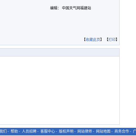
编辑： 中国天气网福建站
【
收藏此页
】 【
打印
】
我们
-
帮助
-
人员招聘
-
客服中心
-
版权声明
-
网站律师
-
网站地图
-
商务合作
-