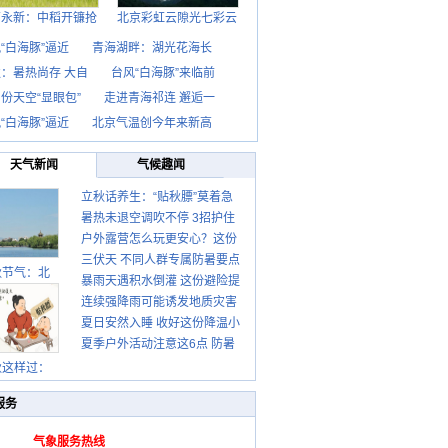
西永新：中稻开镰抢
北京彩虹云隙光七彩云
“白海豚”逼近
青海湖畔：湖光花海长
：暑热尚存 大自
台风“白海豚”来临前
份天空“显眼包”
走进青海祁连 邂逅一
“白海豚”逼近
北京气温创今年来新高
天气新闻
气候趣闻
立秋话养生：“贴秋膘”莫着急
暑热未退空调吹不停 3招护住
先清暑再防燥
户外露营怎么玩更安心？这份
肩颈不酸痛
三伏天 不同人群专属防暑要点
攻略请收好
秋节气：北
暴雨天遇积水倒灌 这份避险提
请收好
连续强降雨可能诱发地质灾害
示请收好
夏日安然入睡 收好这份降温小
这些前兆要知道
夏季户外活动注意这6点 防暑
贴士
健身两不误
秋这样过：
服务
气象服务热线