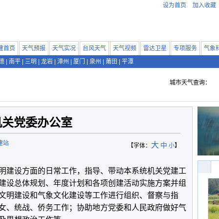
设为首页
加入收藏
建首页
天气预报
天气实况
台风天气
天气视频
雷达卫星
专项服务
气象
德
|
南平
|
三明
|
龙岩
|
漳州
|
厦门
|
泉州
|
莆田
|
平潭
城市天气查询：
机关党委办公室
建站
大
中
【字体：
小
】
明建设方面的日常工作，指导、带动本系统机关党建工
建设总体规划、年度计划和各项创建活动实施方案并组
文明建设和气象文化建设等工作进行组织、督察与指
女、统战、侨务工作；协助地方党委和人民政府做好气