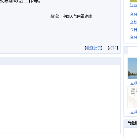
及思想政治工作等。
江
台风
编辑： 中国天气网福建站
立秋
今日
台风
【
收藏此页
】 【
打印
】
立
立
气象