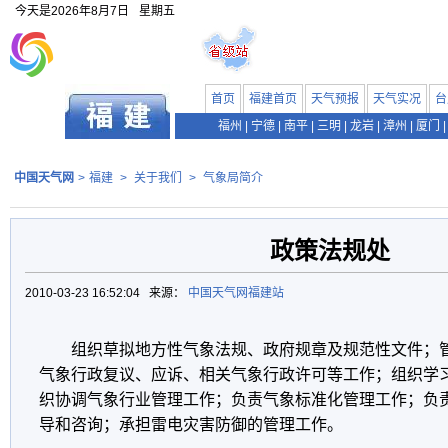
今天是
2026年8月7日
星期五
首页
福建首页
天气预报
天气实况
台
福州
|
宁德
|
南平
|
三明
|
龙岩
|
漳州
|
厦门
|
中国天气网
>
福建
>
关于我们
>
气象局简介
政策法规处
2010-03-23 16:52:04 来源：
中国天气网福建站
组织草拟地方性气象法规、政府规章及规范性文件；
气象行政复议、应诉、相关气象行政许可等工作；组织学
织协调气象行业管理工作；负责气象标准化管理工作；负
导和咨询；承担雷电灾害防御的管理工作。