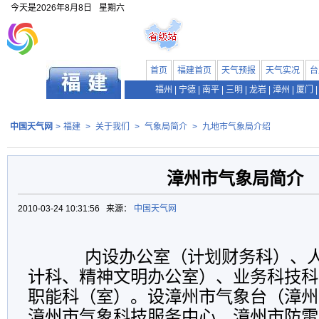
今天是
2026年8月8日
星期六
首页
福建首页
天气预报
天气实况
台
福州
|
宁德
|
南平
|
三明
|
龙岩
|
漳州
|
厦门
|
中国天气网
>
福建
>
关于我们
>
气象局简介
>
九地市气象局介绍
漳州市气象局简介
2010-03-24 10:31:56 来源：
中国天气网
内设办公室（计划财务科）、人
计科、精神文明办公室）、业务科技科
职能科（室）。设漳州市气象台（漳州
漳州市气象科技服务中心、漳州市防雷