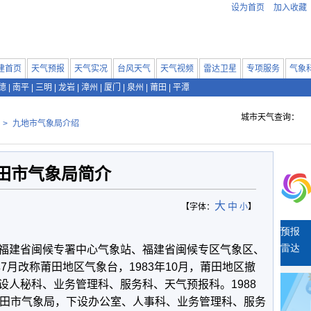
设为首页
加入收藏
建首页
天气预报
天气实况
台风天气
天气视频
雷达卫星
专项服务
气象
德
|
南平
|
三明
|
龙岩
|
漳州
|
厦门
|
泉州
|
莆田
|
平潭
城市天气查询：
>
九地市气象局介绍
田市气象局简介
大
中
【字体：
小
】
福建省闽候专署中心气象站、福建省闽候专区气象区、
年
7
月改称莆田地区气象台，
1983
年
10
月，莆田地区撤
设人秘科、业务管理科、服务科、天气预报科。
1988
田市气象局，下设办公室、人事科、业务管理科、服务