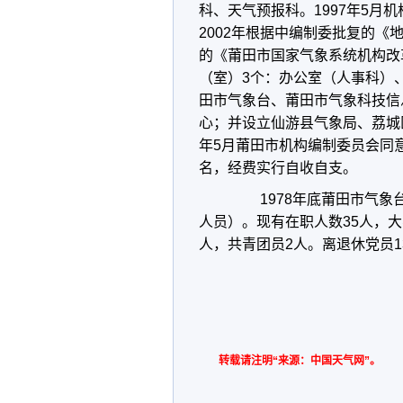
科、天气预报科。
1997
年
5
月机
2002
年根据中编制委批复的《
的《莆田市国家气象系统机构改
（室）
3
个：办公室（人事科）
田市气象台、莆田市气象科技信
心；并设立仙游县气象局、荔城
年
5
月莆田市机构编制委员会同意
名，经费实行自收自支。
1978
年底莆田市气象
人员）。现有在职人数
35
人，大
人，共青团员
2
人。离退休党员
1
转载请注明“来源：中国天气网”。