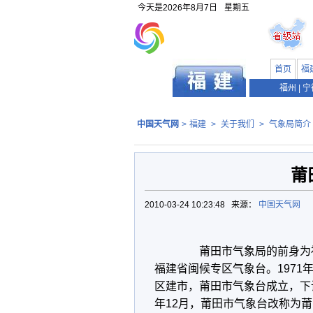
今天是
2026年8月7日
星期五
首页
福
福州
|
宁
中国天气网
>
福建
>
关于我们
>
气象局简介
莆
2010-03-24 10:23:48 来源：
中国天气网
莆田市气象局的前身为
福建省闽候专区气象台。
1971
区建市，莆田市气象台成立，下
年
12
月，莆田市气象台改称为莆