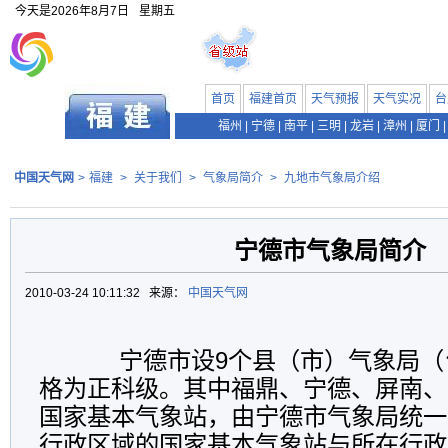
今天是
2026年8月7日
星期五
首页
福建首页
天气预报
天气实况
台
福州
|
宁德
|
南平
|
三明
|
龙岩
|
漳州
|
厦门
|
中国天气网
>
福建
>
关于我们
>
气象局简介
>
九地市气象局介绍
宁德市气象局简介
2010-03-24 10:11:32 来源：
中国天气网
宁德市设
9
个县（市）气象局（
格为正科级。其中福鼎、宁德、屏南、
国家基本气象站，由宁德市气象局统一
行政区域的国家基本气象站与所在行政