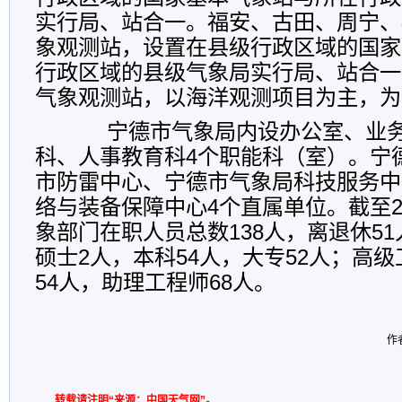
实行局、站合一。福安、古田、周宁、
象观测站，设置在县级行政区域的国家
行政区域的县级气象局实行局、站合一
气象观测站，以海洋观测项目为主，为
宁德市气象局内设办公室、业
科、人事教育科
4
个职能科（室）。宁
市防雷中心、宁德市气象局科技服务中
络与装备保障中心
4
个直属单位。截至
象部门在职人员总数
138
人，离退休
51
硕士
2
人，本科
54
人，大专
52
人；高级
54
人，助理工程师
68
人。
作者
转载请注明“来源：中国天气网”。