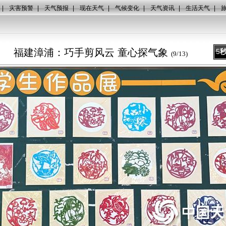
|
灾害预警
|
天气预报
|
现在天气
|
气候变化
|
天气资讯
|
生活天气
|
福建漳浦：巧手剪风云 童心探气象
5
(
9
/
13
)