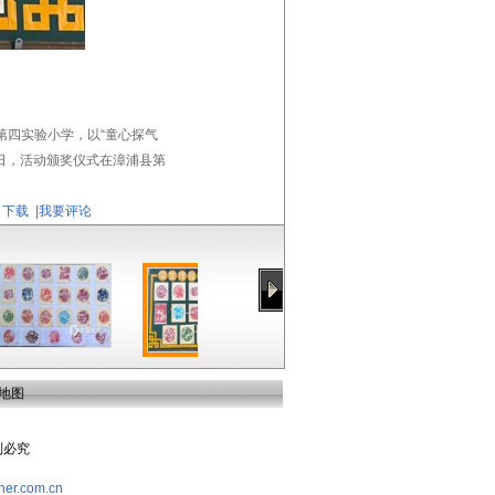
第四实验小学，以“童心探气
0日，活动颁奖仪式在漳浦县第
下载
|
我要评论
地图
复制必究
her.com.cn