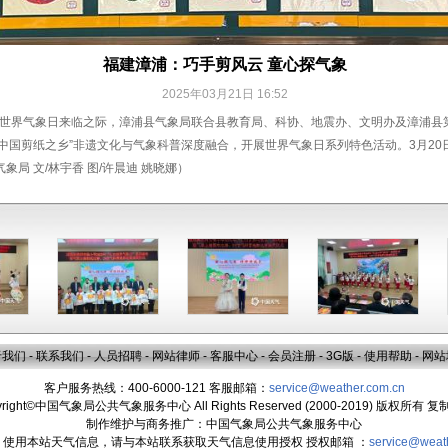
福建漳浦：巧手剪风云 童心探气象
2025年03月21日 16:52
5个世界气象日来临之际，漳浦县气象局联合县教育局、科协、地震办、文明办及漳浦县
“中国剪纸之乡”非遗文化与气象科普深度融合，开展世界气象日系列特色活动。3月2
局 文/林宇香 图/许晨迪 姚晓娜）
于我们
-
联系我们
-
人员招聘
-
网站律师
-
客服中心
-
会员注册
-
3G版
-
使用帮助
-
网站
客户服务热线：400-6000-121 客服邮箱：
service@weather.com.cn
yright©中国气象局公共气象服务中心 All Rights Reserved (2000-2019) 版权所有 
制作维护与商务推广：中国气象局公共气象服务中心
：使用本站天气信息，请与本站联系获取天气信息使用授权 授权邮箱 ：
service@weat