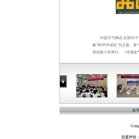
中国天气网讯 在第6
象?科学伴成长”为主题，将
四实验小学举行。（漳浦县气象
关
Cop
郑重声明