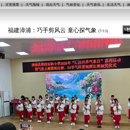
|
灾害预警
|
天气预报
|
现在天气
|
气候变化
|
天气资讯
|
生活天气
|
福建漳浦：巧手剪风云 童心探气象
5
(
7
/
13
)