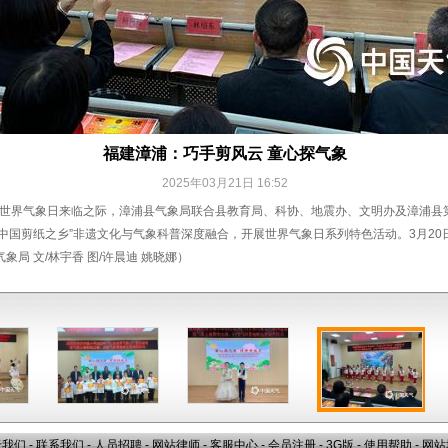
福建漳浦：巧手剪风云 童心探气象
2025年03月21日 16:52
5个世界气象日来临之际，漳浦县气象局联合县教育局、科协、地震办、文明办及漳浦县
“中国剪纸之乡”非遗文化与气象科普深度融合，开展世界气象日系列特色活动。3月2
局 文/林宇香 图/许晨迪 姚晓娜）
于我们
-
联系我们
-
人员招聘
-
网站律师
-
客服中心
-
会员注册
-
3G版
-
使用帮助
-
网站