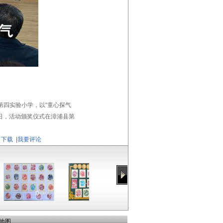
第四实验小学，以“童心探气
0日，活动颁奖仪式在漳浦县第
下载
|
我要评论
地图