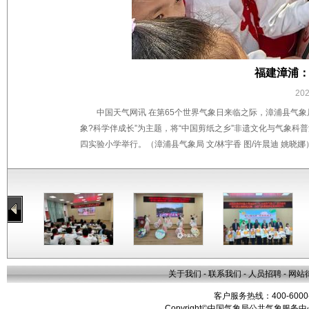
福建漳浦：
20
中国天气网讯 在第65个世界气象日来临之际，漳浦县气
象?科学伴成长”为主题，将“中国剪纸之乡”非遗文化与气象科
四实验小学举行。（漳浦县气象局 文/林宇香 图/许晨迪 姚晓娜
关于我们
-
联系我们
-
人员招聘
-
网站
客户服务热线：400-6000
Copyright©中国气象局公共气象服务中心 All