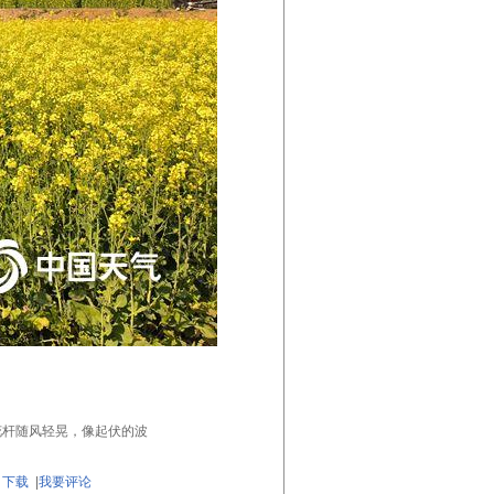
花杆随风轻晃，像起伏的波
下载
|
我要评论