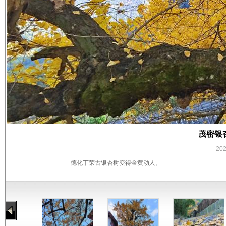
茂密银
20
德化丁荣古银杏树变得金黄动人。