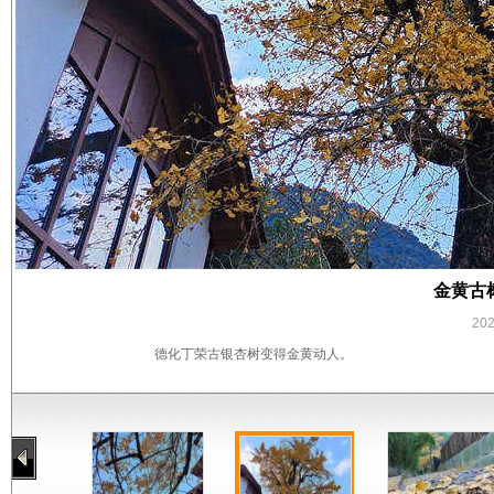
金黄古
20
德化丁荣古银杏树变得金黄动人。