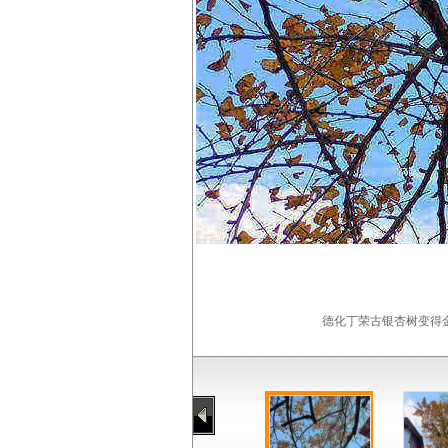
德化丁荣古银杏树变得