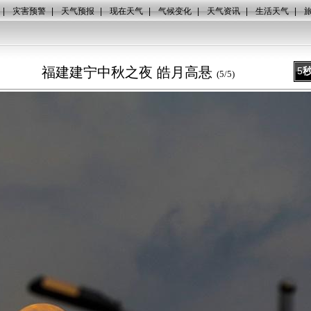
|
灾害预警
|
天气预报
|
现在天气
|
气候变化
|
天气资讯
|
生活天气
|
福建建宁中秋之夜 皓月高悬
5
(
5
/
5
)