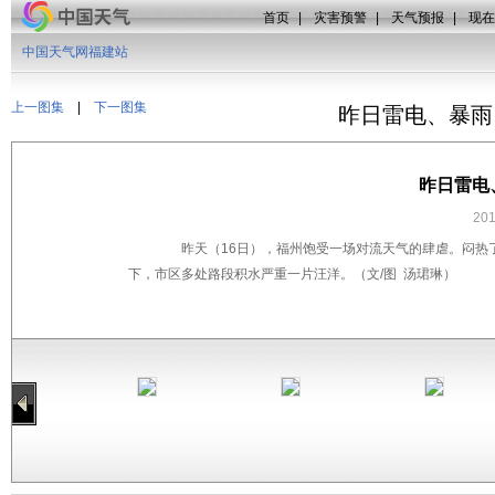
首页
|
灾害预警
|
天气预报
|
现在
中国天气网福建站
上一图集
|
下一图集
昨日雷电、暴雨
昨日雷电
20
昨天（16日），福州饱受一场对流天气的肆虐。闷热了
下，市区多处路段积水严重一片汪洋。（文/图 汤珺琳）