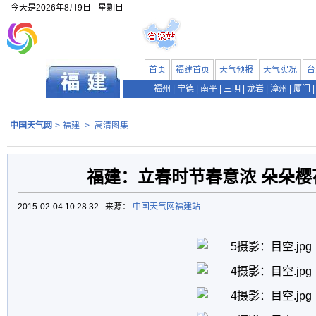
今天是
2026年8月9日
星期日
首页
福建首页
天气预报
天气实况
台
福州
|
宁德
|
南平
|
三明
|
龙岩
|
漳州
|
厦门
|
中国天气网
>
福建
>
高清图集
福建：立春时节春意浓 朵朵樱
2015-02-04 10:28:32 来源：
中国天气网福建站