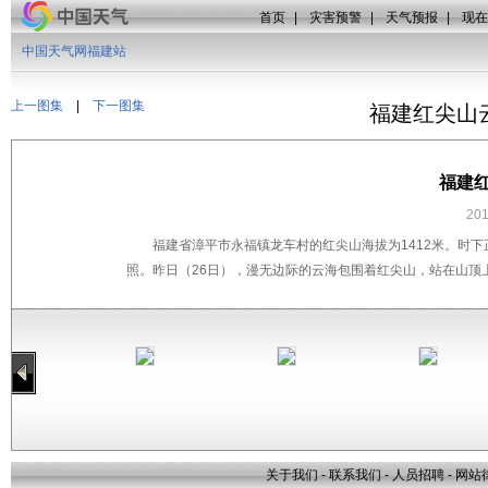
首页
|
灾害预警
|
天气预报
|
现在
中国天气网福建站
上一图集
|
下一图集
福建红尖山
福建
20
福建省漳平市永福镇龙车村的红尖山海拔为1412米。时
照。昨日（26日），漫无边际的云海包围着红尖山，站在山顶
关于我们
-
联系我们
-
人员招聘
-
网站